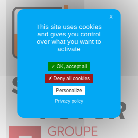
X
This site uses cookies
and gives you control
over what you want to
activate
OK, accept all
Deny all cookies
Personalize
Privacy policy