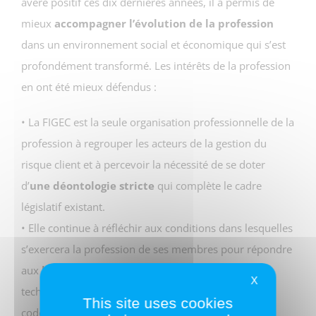
avéré positif ces dix dernières années, il a permis de
mieux
accompagner l’évolution de la profession
dans un environnement social et économique qui s’est
profondément transformé. Les intérêts de la profession
en ont été mieux défendus :
• La FIGEC est la seule organisation professionnelle de la
profession à regrouper les acteurs de la gestion du
risque client et à percevoir la nécessité de se doter
d’
une déontologie stricte
qui complète le cadre
législatif existant.
• Elle continue à réfléchir aux conditions dans lesquelles
s’exercera la profession de ses membres pour répondre
aux
besoins d’efficacité
(utilisation des nouvelles
X
technologies),
de transparence
(mise en place de
This site uses cookies
codes de conduite) exprimés par leur client.