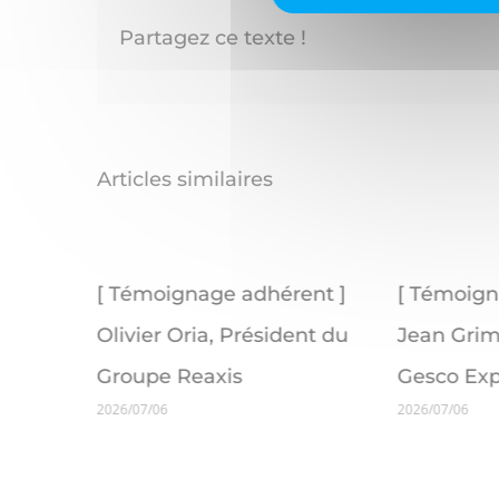
Partagez ce texte !
Articles similaires
e adhérent ]
[ Témoignage adhérent ]
[
, Président du
Jean Grimm, dirigeant de
K
xis
Gesco Expert
Of
2026/07/06
20