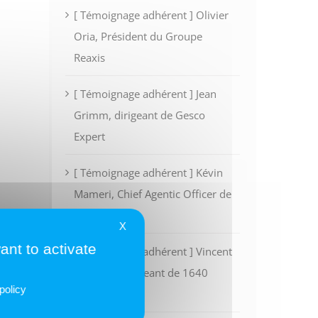
[ Témoignage adhérent ] Olivier
Oria, Président du Groupe
Reaxis
[ Témoignage adhérent ] Jean
Grimm, dirigeant de Gesco
Expert
[ Témoignage adhérent ] Kévin
Mameri, Chief Agentic Officer de
Intescia
X
ant to activate
[ Témoignage adhérent ] Vincent
Rivoalen, dirigeant de 1640
policy
Finance