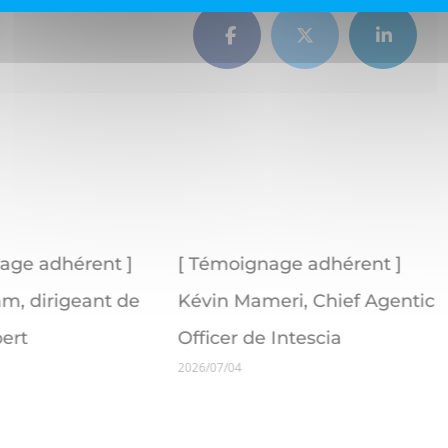
Facebook
Twitter
LinkedI
 Témoignage adhérent ]
[ Témoignage adhéren
évin Mameri, Chief Agentic
Vincent Rivoalen, dir
ficer de Intescia
de 1640 Finance
26/07/04
2026/07/04