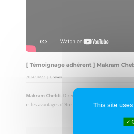
[ Témoignage adhérent ] Makram Chebl
2024/04/22
|
Brèves
Makram Chebli
, Directeur Général
Hoist Finance 
et les avantages d’être
membre de la FIGEC
, la co
This site uses
O