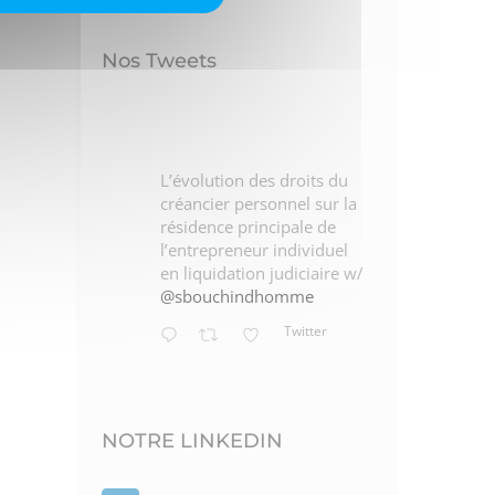
n
Nos Tweets
L’évolution des droits du
créancier personnel sur la
résidence principale de
l’entrepreneur individuel
en liquidation judiciaire w/
t ]
[ Témoignage adhérent ]
[ Témoigna
@sbouchindhomme
igeant
Guillaume Baudoux,
Olivier Oria
Twitter
dirigeant de Order To Cash
Groupe Rea
2026/07/06
2026/07/06
NOTRE LINKEDIN