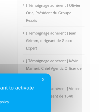
[ Témoignage adhérent ] Olivier
Oria, Président du Groupe
Reaxis
[ Témoignage adhérent ] Jean
Grimm, dirigeant de Gesco
Expert
[ Témoignage adhérent ] Kévin
Mameri, Chief Agentic Officer de
Intescia
X
ant to activate
[ Témoignage adhérent ] Vincent
Rivoalen, dirigeant de 1640
policy
Finance