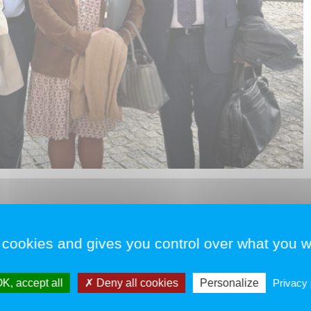
 cookies and gives you control over what you w
e la Sénatrice
Laure Darcos
a permis à
Charles Battista
,
K, accept all
Deny all cookies
Personalize
Privacy 
ance économique des activités des entreprises de la FIGEC, en
Essonne et de
Sébastien Bouchindhomme
, Délégué Général