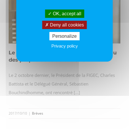
OK, accept all
Deny all cookies
Personalize
Privacy policy
Le médiateur des entreprises convaincu
des propositions de la FIGEC
Le 2 octobre dernier, le Président de la FIGEC, Charles
Battista et le Délégué Général, Sébastien
Bouchindhomme, ont rencontré [...]
2017/10/10
|
Brèves