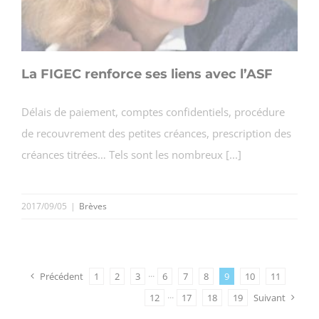
La FIGEC renforce ses liens avec l’ASF
Délais de paiement, comptes confidentiels, procédure
de recouvrement des petites créances, prescription des
créances titrées… Tels sont les nombreux [...]
2017/09/05
|
Brèves
Précédent
1
2
3
···
6
7
8
9
10
11
12
···
17
18
19
Suivant