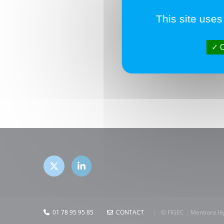
This site uses
O
01 78 95 95 85
CONTACT
|
© FIGEC
|
Mentions lé