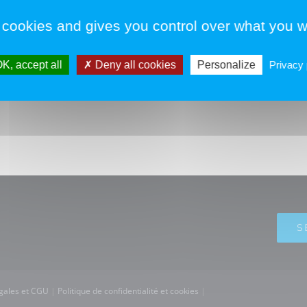
 cookies and gives you control over what you w
w
K, accept all
Deny all cookies
Personalize
Privacy 
S
gales et CGU
|
Politique de confidentialité et cookies
|