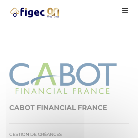
Passer
Cookies management panel
au
contenu
View
Larger
Image
CABOT FINANCIAL FRANCE
GESTION DE CRÉANCES