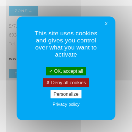
ZONE 4
X
5/7, a venue de Poumeyrol
This site uses cookies
69300 CALUIRE-ET-CUIRE
and gives you control
Tel. 04 37 40 25 38
over what you want to
activate
www.cabotfinancial.fr
OK, accept all
TOUS LES ADHÉRENTS
Deny all cookies
Personalize
Privacy policy