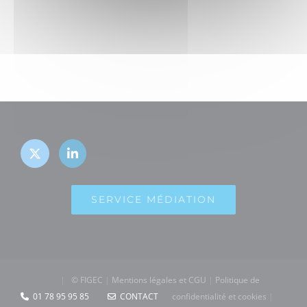
SERVICE MÉDIATION
|
© FIGEC
|
Mentions légales et CGU
|
Politique de
01 78 95 95 85
CONTACT
confidentialité et cookies
|