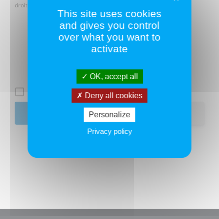
droits,
cliquez ici
.
This site uses cookies
and gives you control
over what you want to
activate
OK, accept all
Se souvenir de moi
Deny all cookies
Adhérer
Personalize
Privacy policy
Mot de passe oublié ?