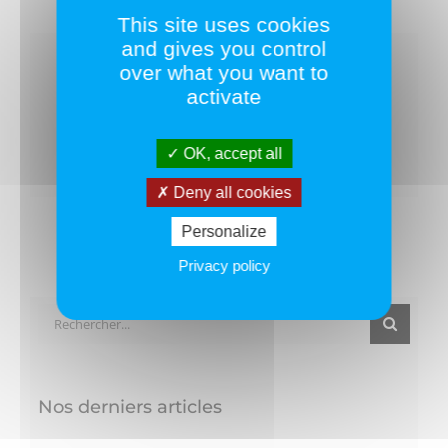
This site uses cookies
and gives you control
Partagez ce texte !
over what you want to
activate
Facebook
Twitter
LinkedIn
OK, accept all
Deny all cookies
Personalize
Privacy policy
Rechercher:
Nos derniers articles