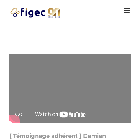
Passer
Cookies management panel
au
contenu
[ Témoignage adhérent ] Damien