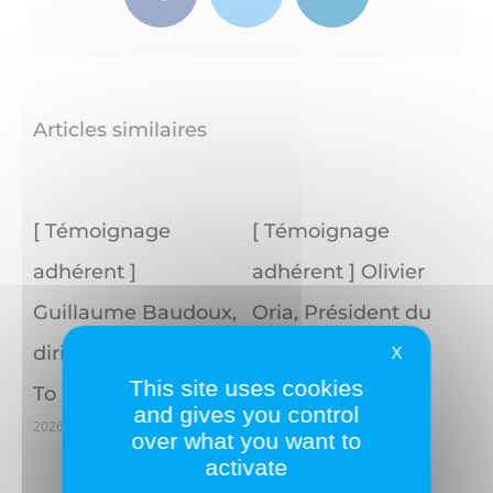
Articles similaires
[ Témoignage
[ Témoignage
adhérent ]
adhérent ] Olivier
Guillaume Baudoux,
Oria, Président du
dirigeant de Order
Groupe Reaxis
X
This site uses cookies
2026/07/06
To Cash
and gives you control
2026/07/06
over what you want to
activate