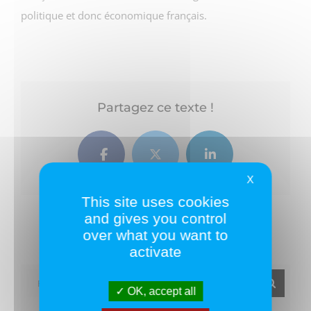
politique et donc économique français.
Partagez ce texte !
Facebook
Twitter
LinkedIn
X
This site uses cookies
and gives you control
over what you want to
activate
Rechercher:
OK, accept all