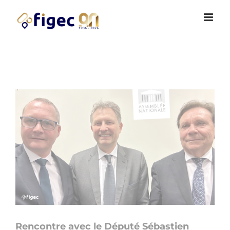
Passer
Cookies management panel
au
contenu
Voir
l'image
agrandie
Rencontre avec le Député Sébastien