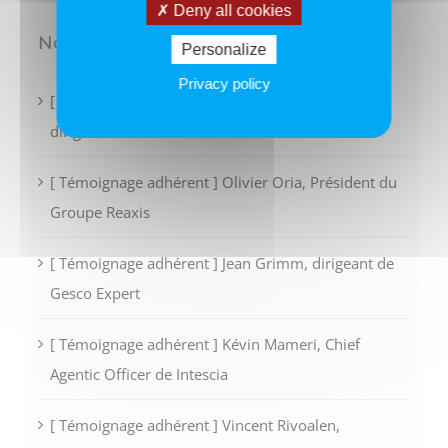
Deny all cookies
Nos derniers articles
Personalize
Privacy policy
[ Témoignage adhérent ] Guillaume Baudoux,
dirigeant de Order To Cash
[ Témoignage adhérent ] Olivier Oria, Président du
Groupe Reaxis
[ Témoignage adhérent ] Jean Grimm, dirigeant de
Gesco Expert
[ Témoignage adhérent ] Kévin Mameri, Chief
Agentic Officer de Intescia
[ Témoignage adhérent ] Vincent Rivoalen,