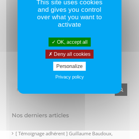
This site uses cookies
and gives you control
Partagez ce texte !
over what you want to
activate
Facebook
Twitter
LinkedIn
OK, accept all
Deny all cookies
Personalize
Privacy policy
Rechercher:
Nos derniers articles
[ Témoignage adhérent ] Guillaume Baudoux,