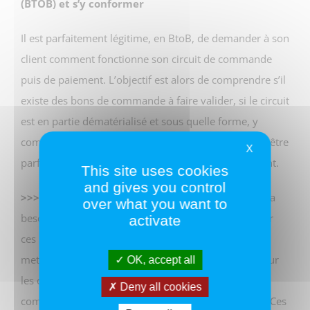
(BTOB) et s’y conformer
Il est parfaitement légitime, en BtoB, de demander à son
client comment fonctionne son circuit de commande
puis de paiement. L’objectif est alors de comprendre s’il
existe des bons de commande à faire valider, si le circuit
est en partie dématérialisé et sous quelle forme, y
compris technique, la facture devra être émise pour être
X
parfaitement traitée par le processus interne du client.
This site uses cookies
and gives you control
>>> Notre conseil
: profiter du moment où le client a
over what you want to
besoin de vous, lors de sa commande, pour recueillir
activate
ces informations dans un climat positif. Au passage,
mettez-vous d’accord sur les délais de paiement et sur
OK, accept all
les dates optimales de réception de la facture par sa
Deny all cookies
comptabilité fournisseurs pour un paiement rapide. Ces