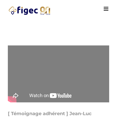
Passer
Cookies management panel
au
contenu
[ Témoignage adhérent ] Jean-Luc