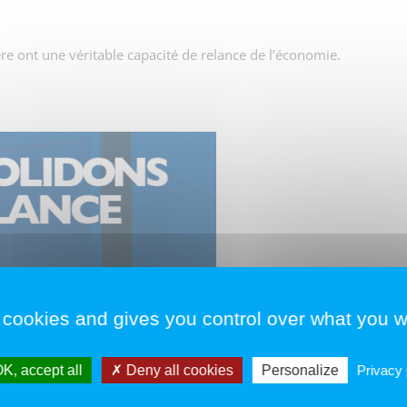
re ont une véritable capacité de relance de l’économie.
 cookies and gives you control over what you w
K, accept all
Deny all cookies
Personalize
Privacy 