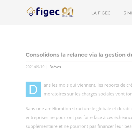
Passer
Cookies management panel
au
LA FIGEC
3 M
contenu
Consolidons la relance via la gestion d
2021/09/10
|
Brèves
D
ans les mois qui viennent, les reports de c
moratoires sur les charges sociales vont to
Sans une amélioration structurelle globale et durable 
entreprises ne pourront pas faire face à ces échéanc
supplémentaire et ne pourront pas financer leur bes