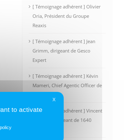
[ Témoignage adhérent ] Olivier
Oria, Président du Groupe
Reaxis
[ Témoignage adhérent ] Jean
Grimm, dirigeant de Gesco
Expert
[ Témoignage adhérent ] Kévin
Mameri, Chief Agentic Officer de
Intescia
X
ant to activate
[ Témoignage adhérent ] Vincent
Rivoalen, dirigeant de 1640
policy
Finance