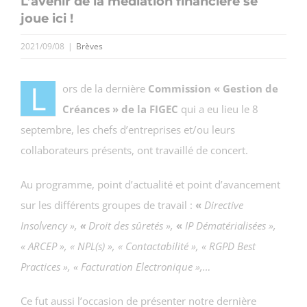
L’avenir de la médiation financière se
joue ici !
2021/09/08
|
Brèves
L
ors de la dernière
Commission « Gestion de
Créances » de la FIGEC
qui a eu lieu le 8
septembre, les chefs d’entreprises et/ou leurs
collaborateurs présents, ont travaillé de concert.
Au programme, point d’actualité et point d’avancement
sur les différents groupes de travail :
«
Directive
Insolvency »,
«
Droit des sûretés »,
«
IP Dématérialisées »
,
« ARCEP », « NPL(s) », « Contactabilité », « RGPD Best
Practices », « Facturation Electronique »,…
Ce fut aussi l’occasion de présenter notre dernière