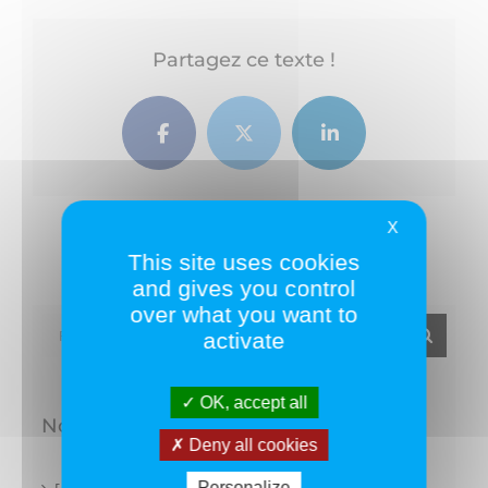
Partagez ce texte !
Facebook
Twitter
LinkedIn
X
This site uses cookies
and gives you control
over what you want to
Rechercher:
activate
OK, accept all
Nos derniers articles
Deny all cookies
Personalize