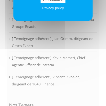
[ Témoignage adhérent ] Guillaume Baudoux,
dirigeant de Order To Cash
Privacy policy
[ Témoignage adhérent ] Olivier Oria, Président du
Groupe Reaxis
[ Témoignage adhérent ] Jean Grimm, dirigeant de
Gesco Expert
[ Témoignage adhérent ] Kévin Mameri, Chief
Agentic Officer de Intescia
[ Témoignage adhérent ] Vincent Rivoalen,
dirigeant de 1640 Finance
Nos Tweets