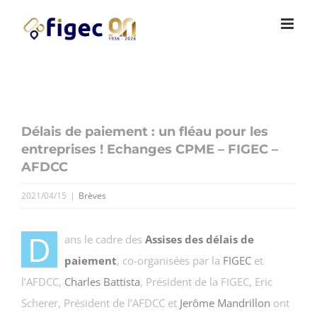
Passer
Cookies management panel
au
contenu
Délais de paiement : un fléau pour les
entreprises ! Echanges CPME – FIGEC –
AFDCC
2021/04/15
|
Brèves
D
ans le cadre des
Assises des délais de
paiement
, co-organisées par la
FIGEC
et
l’AFDCC,
Charles Battista
, Président de la FIGEC, Eric
Scherer, Président de l’AFDCC et
Jerôme Mandrillon
ont