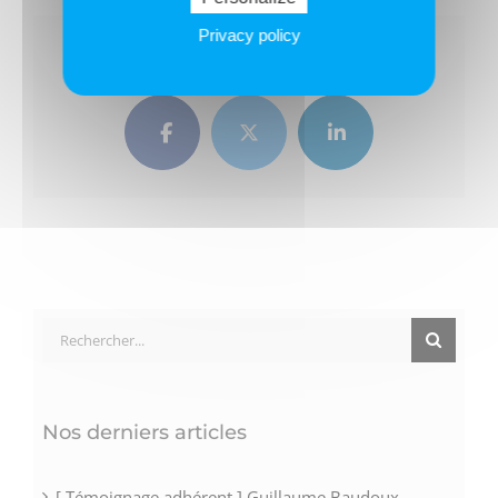
Privacy policy
Partagez ce texte !
Facebook
Twitter
LinkedIn
Rechercher:
Nos derniers articles
[ Témoignage adhérent ] Guillaume Baudoux,