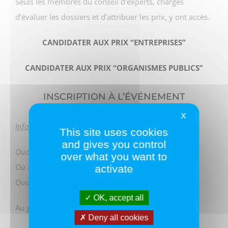
Seuls les membres du conseil d’experts, chargés
d’évaluer les dossiers et d’attribuer les prix, y ont accès.
CANDIDATER AUX PRIX “ENTREPRISES”
CANDIDATER AUX PRIX “ORGANISMES PUBLICS”
INSCRIPTION À L’ÉVÉNEMENT
X
Informations pratiques
:
cliquez ici
This site uses cookies
and gives you control
Quoi : Assises & Prix des Délais de Paiement 2019
over what you want to
Où : MEDEF – 55, avenue Bosquet – 75007 Paris
activate
Quand : 12.06.2019 à partir de 8:00
OK, accept all
Au grand plaisir de vous accueillir à cet événement !
Deny all cookies