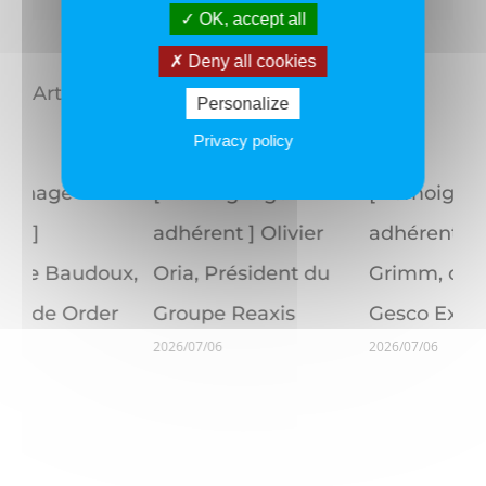
OK, accept all
Deny all cookies
Articles similaires
Personalize
Privacy policy
[ Témoignage
[ Témoignage
[
adhérent ] Jean
adhérent ] Kévin
a
u
Grimm, dirigeant de
Mameri, Chief
R
Gesco Expert
Agentic Officer de
d
2026/07/06
20
Intescia
2026/07/04