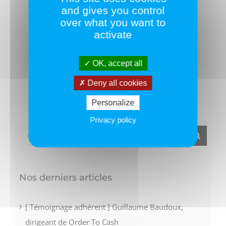
Partagez ce texte !
and gives you control
over what you want to
activate
Facebook
Twitter
LinkedIn
OK, accept all
Deny all cookies
Personalize
Privacy policy
Rechercher:
Nos derniers articles
[ Témoignage adhérent ] Guillaume Baudoux,
dirigeant de Order To Cash