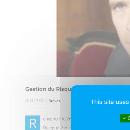
Gestion du Risque Client : la FIGEC en 
This site uses
2017/08/07
|
Brèves
R
O
encontré le 26 juillet dernier, Charles Bat
Délégué Général, ont présenté à Christoph