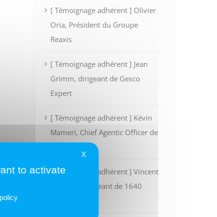
[ Témoignage adhérent ] Olivier
Oria, Président du Groupe
Reaxis
[ Témoignage adhérent ] Jean
Grimm, dirigeant de Gesco
Expert
[ Témoignage adhérent ] Kévin
Mameri, Chief Agentic Officer de
Intescia
X
ant to activate
[ Témoignage adhérent ] Vincent
Rivoalen, dirigeant de 1640
policy
Finance