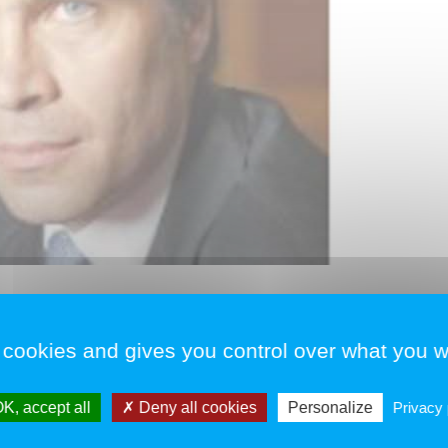
appelle au Ministre de l’économie
 cookies and gives you control over what you w
K, accept all
Deny all cookies
Personalize
Privacy 
tista, Président de la FIGEC et Sébastien Bouchindhomme,
e Pourreau, Conseil Fiscalité, Concurrence et Consommation du