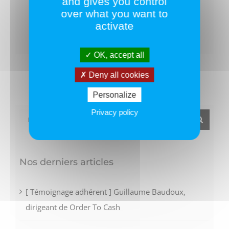
and gives you control
over what you want to
activate
Facebook
Twitter
LinkedIn
OK, accept all
Deny all cookies
Personalize
Privacy policy
Rechercher:
Nos derniers articles
[ Témoignage adhérent ] Guillaume Baudoux,
dirigeant de Order To Cash