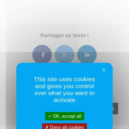
Partagez ce texte !
Facebook
Twitter
LinkedIn
X
This site uses cookies
and gives you control
over what you want to
activate
Rechercher:
OK, accept all
Deny all cookies