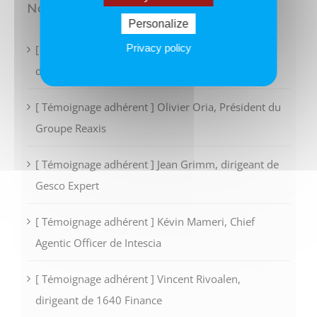
Nos derniers articles
Personalize
Privacy policy
[ Témoignage adhérent ] Guillaume Baudoux,
dirigeant de Order To Cash
[ Témoignage adhérent ] Olivier Oria, Président du
Groupe Reaxis
[ Témoignage adhérent ] Jean Grimm, dirigeant de
Gesco Expert
[ Témoignage adhérent ] Kévin Mameri, Chief
Agentic Officer de Intescia
[ Témoignage adhérent ] Vincent Rivoalen,
dirigeant de 1640 Finance