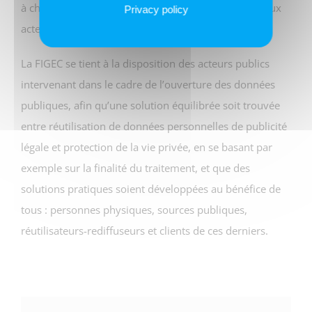
à charge pour elle de communiquer les évolutions aux
Privacy policy
acteurs privés via les mises à jour.
La FIGEC se tient à la disposition des acteurs publics
intervenant dans le cadre de l’ouverture des données
publiques, afin qu’une solution équilibrée soit trouvée
entre réutilisation de données personnelles de publicité
légale et protection de la vie privée, en se basant par
exemple sur la finalité du traitement, et que des
solutions pratiques soient développées au bénéfice de
tous : personnes physiques, sources publiques,
réutilisateurs-rediffuseurs et clients de ces derniers.