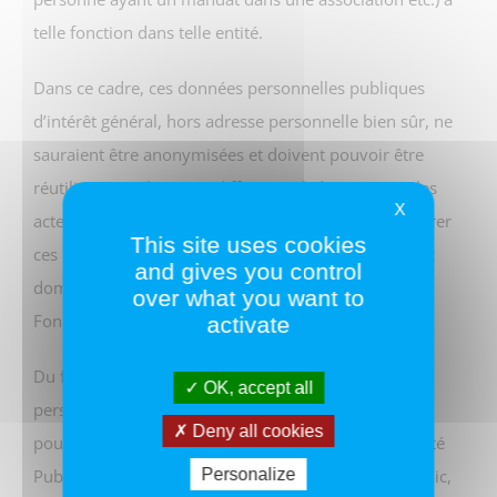
telle fonction dans telle entité.
Dans ce cadre, ces données personnelles publiques
d’intérêt général, hors adresse personnelle bien sûr, ne
sauraient être anonymisées et doivent pouvoir être
réutiliséesréutilisées/ rediffusées à l’identique par les
X
acteurs privés. En effet, il ne s’agit pas ici de considérer
This site uses cookies
ces personnes dans le cadre de leur activité privée et
and gives you control
domestique mais uniquement dans le cadre de leur
over what you want to
Fonction/mandat.
activate
Du fait du statut particulier de ces données
OK, accept all
personnelles, toute modification ou suppression ne
Deny all cookies
pourrait dès lors être effectuée qu’auprès de l’Autorité
Publique en charge du répertoire ou du registre public,
Personalize