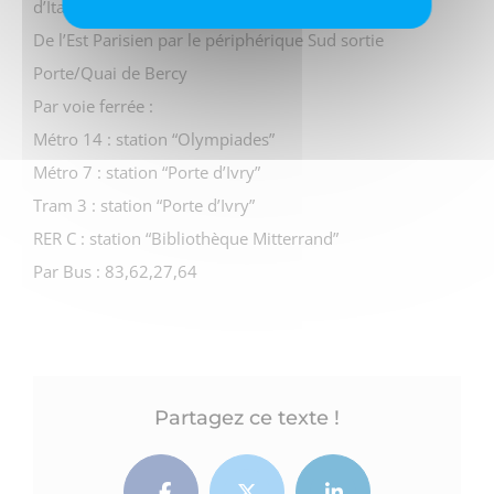
d’Italie
De l’Est Parisien par le périphérique Sud sortie
Porte/Quai de Bercy
Par voie ferrée :
Métro 14 : station “Olympiades”
Métro 7 : station “Porte d’Ivry”
Tram 3 : station “Porte d’Ivry”
RER C : station “Bibliothèque Mitterrand”
Par Bus : 83,62,27,64
Partagez ce texte !