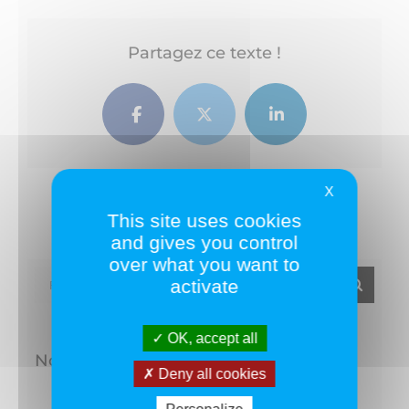
Partagez ce texte !
Facebook
Twitter
LinkedIn
X
This site uses cookies
and gives you control
over what you want to
Rechercher:
activate
OK, accept all
Nos derniers articles
Deny all cookies