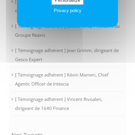
Personalize
[ Témoignage adhérent ] Guillaume Baudoux,
dirigeant de Order To Cash
Privacy policy
[ Témoignage adhérent ] Olivier Oria, Président du
Groupe Reaxis
[ Témoignage adhérent ] Jean Grimm, dirigeant de
Gesco Expert
[ Témoignage adhérent ] Kévin Mameri, Chief
Agentic Officer de Intescia
[ Témoignage adhérent ] Vincent Rivoalen,
dirigeant de 1640 Finance
Nos Tweets