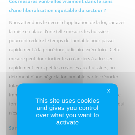
Ces mesures vont-elles vraiment dans le sens
d’une libéralisation équitable du secteur ?
Nous attendons le décret d’application de la loi, car avec
la mise en place d’une telle mesure, les huissiers
pourront réduire le temps de l’amiable pour passer
rapidement à la procédure judiciaire exécutoire. Cette
mesure peut donc inciter les créanciers à adresser
rapidement leurs petites créances aux huissiers, au
détriment d’une négociation amiable par le créancier
lui-même ou son mandataire, dans l’espoir d’obtenir
X
immédiatement un titre exécutoire et créant ainsi une
This site uses cookies
forme de monopole pour les huissiers de justice. Ce qui
and gives you control
n’est absolument pas l’objectif affiché initialement.
over what you want to
activate
Sur ce décret d’application, quelles sont les